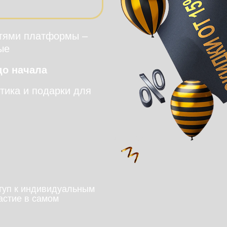
тями платформы –
ые
до начала
тика и подарки для
ступ к индивидуальным
астие в самом