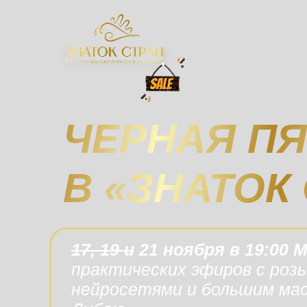
ЧЕРНАЯ П
В «ЗНАТОК
17, 19 и
21 ноября в 19:00 
практических эфиров с роз
нейросетями и большим мас