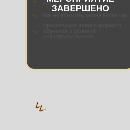
сезон в туризме»
ЗАВЕРШЕНО
Как не упустить волну клиентов
Презентация нового формата
обучения и условий
розыгрыша призов