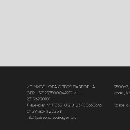
ИП МИРОНОВА ОЛЕСЯ ПАВЛОВНА
350062,
ОГРН 321237500044901 ИНН
край,, К
231516930101
Лицензия № Л035-01218-23/00660646
Казбекск
от 29 июня 2023 г.
info@personaltouragent.ru