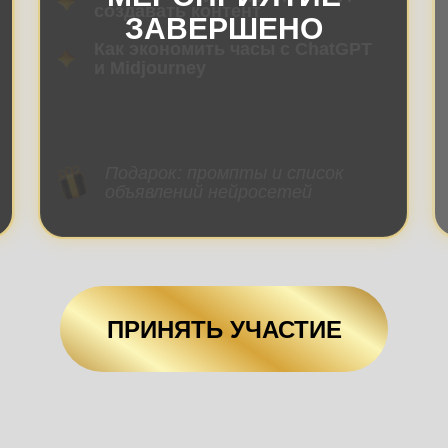
создавать контент
ЗАВЕРШЕНО
Как экономить часы с ChatGPT
и Midjourney
Подарок: промпты и список
объявлений нейросетей
ПРИНЯТЬ УЧАСТИЕ