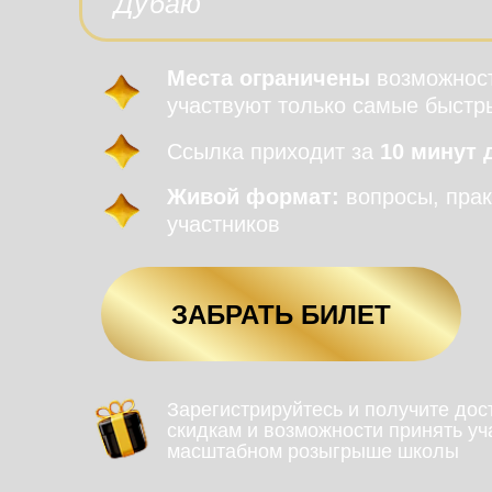
Дубаю
Места ограничены
возможнос
участвуют только самые быстр
Ссылка приходит за
10 минут 
Живой формат:
вопросы, прак
участников
ЗАБРАТЬ БИЛЕТ
Зарегистрируйтесь и получите до
скидкам и возможности принять уч
масштабном розыгрыше школы