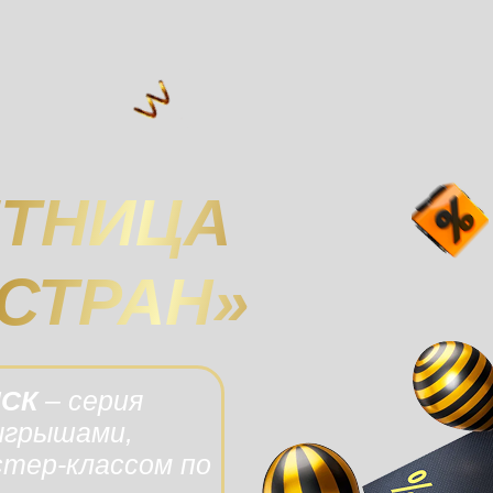
ЯТНИЦА
 СТРАН»
МСК
– серия
ыгрышами,
тер-классом по