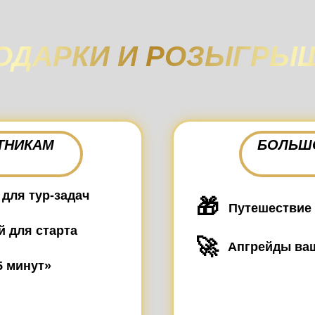
ОДАРКИ И РОЗЫГРЫ
ТНИКАМ
БОЛЬШ
для тур‑задач
🎁
Путешествие 
й для старта
🚀
Апгрейды ва
5 минут»