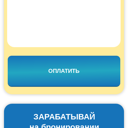
Тренинг от бизнес-коуча «Говори
уверенно»
Приоритетная возможность
поступления
в Академию руководителей
«Знаток стран»
Приглашение на корпоративную
фотосессию
Онлайн-выпускной с наставником
и автором программы
ОПЛАТИТЬ