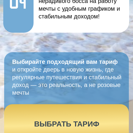
56 000 ₽
Длительность — 4 месяца
Чему научишься:
Освоишь профессию онлайн-
турагента с нуля
Разберешься в устройстве
туристического рынка и логике
продаж
Научишься подбирать туры под
запрос клиента, а не «по
шаблону»
Освоишь базовую трэвел-
экспертность по популярным
направлениям
Поймешь, как работать в команде
турагентства
Получишь устойчивую основу для
старта в профессии
Формат обучения:
2 месяца — базовое обучение
2 месяца — стажировка