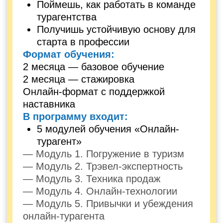
Длительность — 6 месяцев
Чему научишься:
Генерировать клиентов из разных
источников
Создавать и развивать
собственную базу постоянных
клиентов
Вести социальные сети и
зарабатывать на них
Работать с заявками и доводить
клиентов до оплаты
Попасть в команду «Знаток стран»
и строить карьеру в сильном
турагентстве
Путешествовать чаще и выгоднее
благодаря профессии
Работать уверенно даже со
сложными запросами клиентов
Формат обучения:
3 месяца базовое обучение
3 месяца стажировка
Онлайн-формат с поддержкой
наставника
Что входит в тариф: