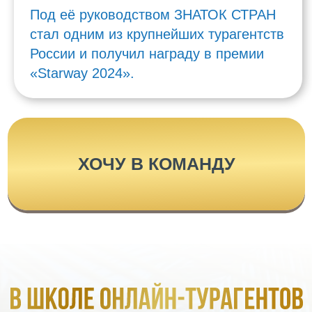
Научитесь превращать
любовь к путешествиям в
успешный бизнес,
приносящий прибыль от 100
тысяч рублей в месяц
Сможете эффективно
продвигать свои услуги через
соцсети и привлечь
стабильный поток клиентов
без стресса и понятным
алгоритмом