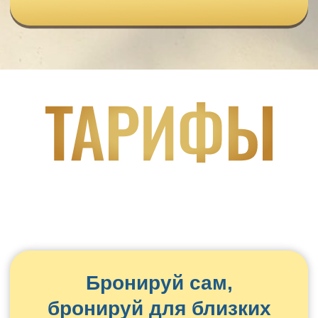
Онлайн-формат с поддержкой
наставника
В программу входит:
5 модулей обучения «Онлайн-
турагент»
— Модуль 1. Погружение в туризм
— Модуль 2. Трэвел-экспертность
— Модуль 3. Техника продаж
— Модуль 4. Онлайн-технологии
— Модуль 5. Привычки и убеждения
онлайн-турагента
Безлимитный доступ к базе
знаний и корпоративному порталу
Доступ к сервисам Tourvisor и
CRM — 6 месяцев
Готовый контент для
профессионального аккаунта на 4
месяца
Ежегодное повышение
квалификации с аттестацией
🎁 Бонусы:
Возможность поступления в
Академию руководителей «Знаток
стран»
Приглашение на корпоративную