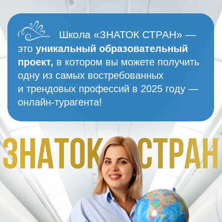
Школа «ЗНАТОК СТРАН» —
это
уникальный образовательный
проект,
в котором вы можете получить
одну из самых востребованных
и трендовых профессий в 2025 году —
онлайн-турагента!
ОСНОВАТЕЛЬ ШКОЛЫ
ОЛЕСЯ МИРОНОВА