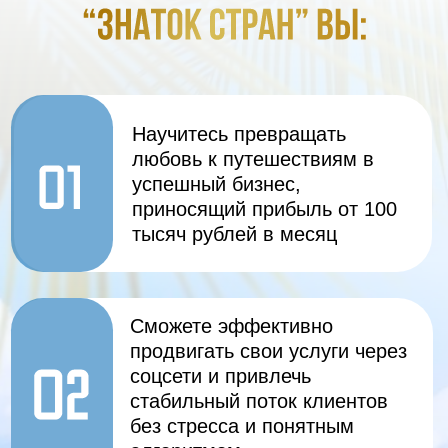
Получите возможность стать
частью команды “Знаток
стран”, и строить карьеру в
лидирующем турагентстве
России, а также
путешествовать по миру
выгоднее и чаще благодаря
работе
Сможете сменить скучный
офис на путешествия, а
нерадивого босса на работу
мечты с удобным графиком и
стабильным доходом!
Выбирайте подходящий вам тариф
и откройте дверь в новую жизнь, где
регулярные путешествия и стабильный