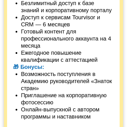
5 модулей обучения «Онлайн-
турагент»
Безлимитный доступ к базе
знаний и корпоративному порталу
Доступ к сервисам: Tourvisor, CRM
— 1 год
Подготовленный контент для
профессионального аккаунта
Безлимитный доступ к
материалам на 6 месяцев
Ежегодное повышение
квалификации с аттестацией
Прохождение стажировки в
течение 3 месяцев
Доступ к обновлённому контенту,
инфотурам и актуальным турам
Работа с заявками (при наличии
минимум 3 личных продаж)
🎁 Бонусы:
Интенсив «Продающий
телеграмм»
Мастер-класс с Олесей
Мироновой
«Секреты продаж на высокие
чеки»