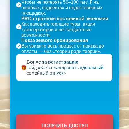
Чтобы не потерять 50–100 тыс. ₽ на
ошибках, подделках и недостоверных
площадках.
PRO-стратегия постоянной экономии
Как находить горящие туры, акции
туроператоров и нестандартные
возможности.
Показ живого бронирования
Вы увидите весь процесс от поиска до
оплаты — без «теории ради теории».
Бонус за регистрацию
Гайд «Как спланировать идеальный
семейный отпуск»
ПОЛУЧИТЬ ДОСТУП