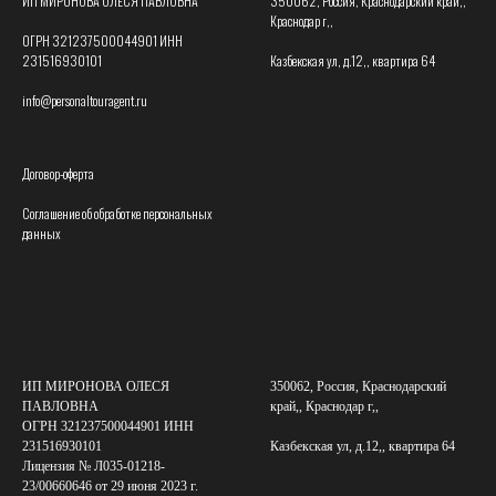
ИП МИРОНОВА ОЛЕСЯ ПАВЛОВНА
350062, Россия, Краснодарский край,,
Краснодар г,,
ОГРН 321237500044901 ИНН
231516930101
Казбекская ул, д.12,, квартира 64
info@personaltouragent.ru
Договор-оферта
Соглашение об обработке персональных
данных
ИП МИРОНОВА ОЛЕСЯ
350062, Россия, Краснодарский
ПАВЛОВНА
край,, Краснодар г,,
ОГРН 321237500044901 ИНН
231516930101
Казбекская ул, д.12,, квартира 64
Лицензия № Л035-01218-
23/00660646 от 29 июня 2023 г.